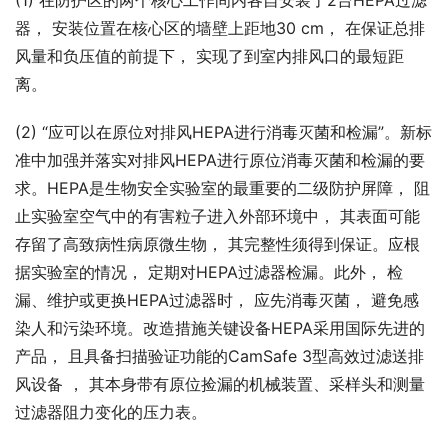
(1) 在防护区的两个核心工作间内各自安装了2台HEPA过滤
器， 安装位置在核心区的墙壁上距地30 cm， 在保证总排
风量和负压值的前提下， 实现了到室内排风口的最短距
离。
(2) “应可以在原位对排风HEPA进行消毒灭菌和检漏”。新标
准中加强并落实对排风HEPA进行原位消毒灭菌和检漏的要
求。HEPA是生物安全实验室的最重要的二级防护屏障， 阻
止实验室空气中的有害粒子进入外部环境中， 其表面可能
存留了高致病性病原微生物， 其完整性须得到保证。应根
据实验室的情况， 定期对HEPA过滤器检漏。此外， 检
漏、维护或更换HEPA过滤器时， 应先消毒灭菌， 避免感
染人和污染环境。改造措施关键设备HEPA采用国际先进的
产品， 且具备扫描验证功能的CamSafe 3型高效过滤送排
风设备 ， 其本身带有原位捡漏的机械装置、采样头和测量
过滤器阻力变化的压力表。