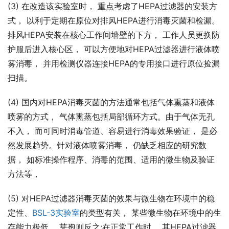
(3) 在改造该实验室时， 重点考虑了HEPA过滤器的安装方
式， 以利于定期在原位对排风HEPA进行消毒灭菌和检漏。
排风HEPA安装在核心工作间墙壁的下方， 工作人员更换防
护服后进入核心区， 可以方便地对HEPA过滤器进行液体喷
雾消毒， 并用检测仪器连接HEPA的专用接口进行原位捡漏
扫描。
(4) 国内对HEPA消毒灭菌的方法通常包括气体熏蒸和液体
喷雾的方式， 气体熏蒸包括局部循环方式。由于气体无孔
不入， 而可同时消毒管道、容易进行消毒效果验证， 是必
然发展趋势。针对液体喷雾消毒， 仍缺乏相应的研究数
据， 如标准操作程序、消毒的范围、适用的微生物及验证
方法等，
(5) 对HEPA过滤器消毒灭菌的效果与微生物在环境中的稳
定性、
BSL-3实验室
的类型有关， 某些微生物在环境中的生
存能力极低， 芽孢则反之;在正常工作时， 其HEPA过滤器