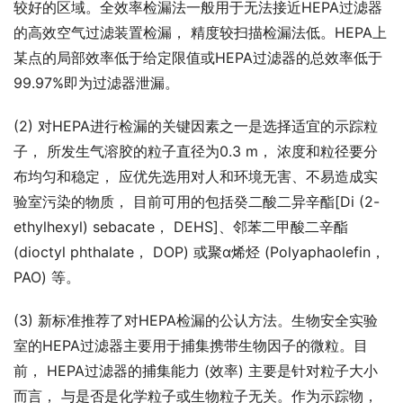
较好的区域。全效率检漏法一般用于无法接近HEPA过滤器
的高效空气过滤装置检漏， 精度较扫描检漏法低。HEPA上
某点的局部效率低于给定限值或HEPA过滤器的总效率低于
99.97%即为过滤器泄漏。
(2) 对HEPA进行检漏的关键因素之一是选择适宜的示踪粒
子， 所发生气溶胶的粒子直径为0.3 m， 浓度和粒径要分
布均匀和稳定， 应优先选用对人和环境无害、不易造成实
验室污染的物质， 目前可用的包括癸二酸二异辛酯[Di (2-
ethylhexyl) sebacate， DEHS]、邻苯二甲酸二辛酯 
(dioctyl phthalate， DOP) 或聚α烯烃 (Polyaphaolefin， 
PAO) 等。
(3) 新标准推荐了对HEPA检漏的公认方法。生物安全实验
室的HEPA过滤器主要用于捕集携带生物因子的微粒。目
前， HEPA过滤器的捕集能力 (效率) 主要是针对粒子大小
而言， 与是否是化学粒子或生物粒子无关。作为示踪物， 