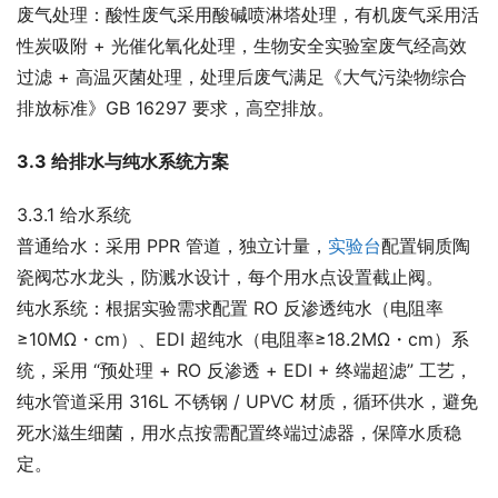
废气处理：酸性废气采用酸碱喷淋塔处理，有机废气采用活
性炭吸附 + 光催化氧化处理，生物安全实验室废气经高效
过滤 + 高温灭菌处理，处理后废气满足《大气污染物综合
排放标准》GB 16297 要求，高空排放。
3.3 给排水与纯水系统方案
3.3.1 给水系统
普通给水：采用 PPR 管道，独立计量，
实验台
配置铜质陶
瓷阀芯水龙头，防溅水设计，每个用水点设置截止阀。
纯水系统：根据实验需求配置 RO 反渗透纯水（电阻率
≥10MΩ・cm）、EDI 超纯水（电阻率≥18.2MΩ・cm）系
统，采用 “预处理 + RO 反渗透 + EDI + 终端超滤” 工艺，
纯水管道采用 316L 不锈钢 / UPVC 材质，循环供水，避免
死水滋生细菌，用水点按需配置终端过滤器，保障水质稳
定。