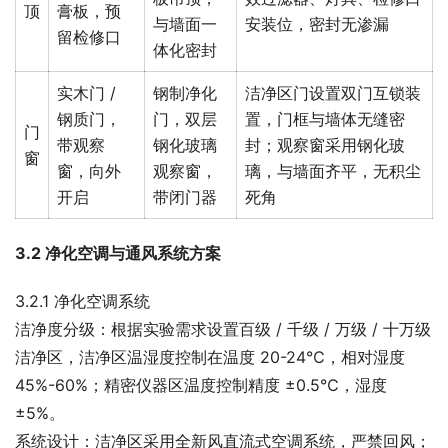
顶
膏板，预
与墙面一
安装位，密封无渗漏
留检修口
体化密封
实木门 /
钢制净化
洁净区门设置双门互锁装
钢质门，
门，双层
置，门框与墙体无缝密
门
带观察
钢化玻璃
封；观察窗采用钢化玻
窗
窗，向外
观察窗，
璃，与墙面齐平，无积尘
开启
带闭门器
死角
3.2 净化空调与通风系统方案
3.2.1 净化空调系统
洁净度分级：根据实验需求设置百级 / 千级 / 万级 / 十万级
洁净区，洁净区温湿度控制在温度 20-24℃，相对湿度 
45%-60%；精密仪器区温度控制精度 ±0.5℃，湿度 
±5%。
系统设计：洁净区采用全新风直流式空调系统，严禁回风；