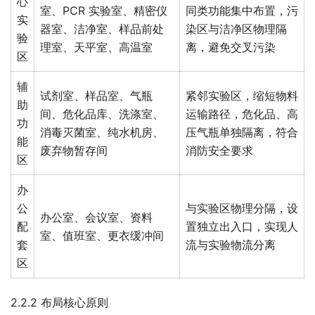
心
室、PCR 实验室、精密仪
同类功能集中布置，污
实
器室、洁净室、样品前处
染区与洁净区物理隔
验
理室、天平室、高温室
离，避免交叉污染
区
辅
试剂室、样品室、气瓶
紧邻实验区，缩短物料
助
间、危化品库、洗涤室、
运输路径，危化品、高
功
消毒灭菌室、纯水机房、
压气瓶单独隔离，符合
能
废弃物暂存间
消防安全要求
区
办
公
与实验区物理分隔，设
办公室、会议室、资料
配
置独立出入口，实现人
室、值班室、更衣缓冲间
套
流与实验物流分离
区
2.2.2 布局核心原则