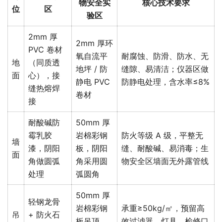
物安全实
核心技术要求
位
区
验区
2mm 厚
2mm 厚环
PVC 卷材
氧自流平
耐腐蚀、防滑、防水、无
地
（同质透
地坪 / 防
缝隙、易清洁；仪器区做
面
心），接
静电 PVC
防静电处理，含水率≤8%
缝热熔焊
卷材
接
耐酸碱防
50mm 厚
霉乳胶
岩棉彩钢
防火等级 A 级，平整无
墙
漆，阴阳
板，阴阳
缝、耐酸碱、易消毒；生
面
角做圆弧
角采用圆
物安全区墙面无外露管线
处理
弧圆角
50mm 厚
轻钢龙骨
岩棉彩钢
承重≥50kg/㎡，预留高
吊
+ 防火石
板吊顶，
效过滤器、灯具、检修口