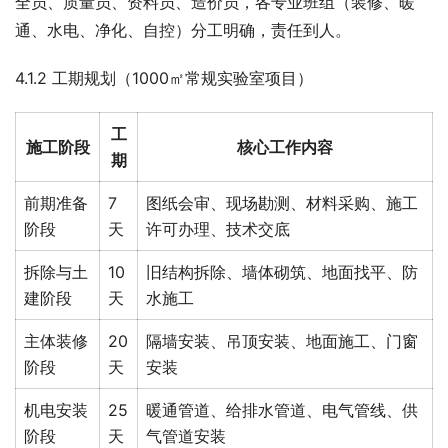
全员、质量员、资料员、造价员，各专业班组（装修、暖
通、水电、净化、自控）分工明确，责任到人。
4.1.2 工期规划（1000㎡常规实验室项目）
工
施工阶段
核心工作内容
期
前期准备
7
图纸会审、现场勘测、材料采购、施工
阶段
天
许可办理、技术交底
拆除与土
10
旧结构拆除、墙体砌筑、地面找平、防
建阶段
天
水施工
主体装修
20
隔墙安装、吊顶安装、地面施工、门窗
阶段
天
安装
机电安装
25
暖通管道、给排水管道、电气管线、供
阶段
天
气管道安装